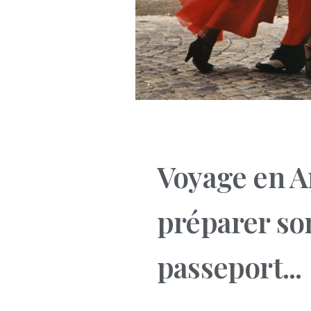
Voyage
en A
préparer son
passeport...