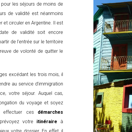
e pour les séjours de moins de
rs de validité est néanmoins
et circuler en Argentine. Il est
ate de validité soit encore
rtir de l’entrée sur le territoire
preuve de volonté de quitter le
es excédant les trois mois, il
rendre au service d’immigration
ace, votre séjour. Auquel cas,
ongation du voyage et soyez
z effectuer ces
démarches
prévoyez votre
itinéraire
à
eux votre dossier. En effet, il