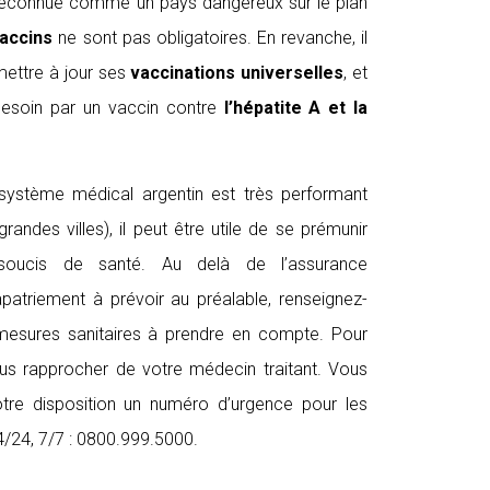
 reconnue comme un pays dangereux sur le plan
accins
ne sont pas obligatoires. En revanche, il
ettre à jour ses
vaccinations universelles
, et
besoin par un vaccin contre
l’hépatite A et la
 système médical argentin est très performant
andes villes), il peut être utile de se prémunir
 soucis de santé. Au delà de l’assurance
rapatriement à prévoir au préalable, renseignez-
esures sanitaires à prendre en compte. Pour
us rapprocher de votre médecin traitant. Vous
re disposition un numéro d’urgence pour les
24/24, 7/7 : 0800.999.5000.