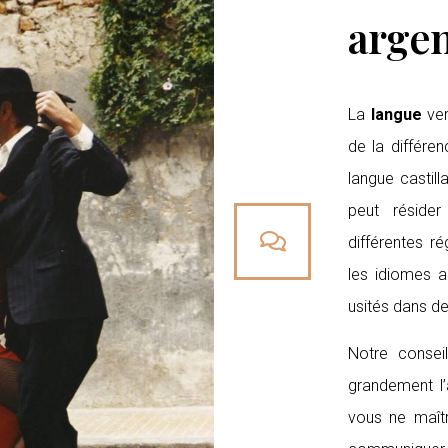
argen
La
langue
ver
de la différe
langue castill
peut résider
différentes r
les idiomes 
usités dans d
Notre conseil
grandement l’
vous ne maîtr