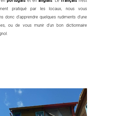
 en
portugais
et en
anglais
. Le
français
n’est
ent pratiqué par les locaux, nous vous
 donc d’apprendre quelques rudiments d’une
es, ou de vous munir d’un bon dictionnaire
gnol.