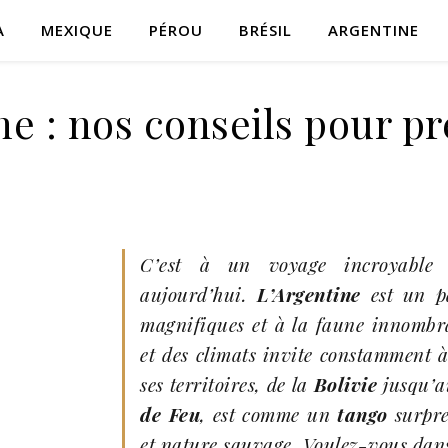
A
MEXIQUE
PÉROU
BRÉSIL
ARGENTINE
e : nos conseils pour pr
C’est à un voyage incroyable
aujourd’hui.
L’Argentine
est un p
magnifiques et à la faune innombrab
et des climats invite constamment à
ses territoires, de la
Bolivie
jusqu’
de Feu
, est comme un
tango
surpre
et nature sauvage. Voulez-vous dan