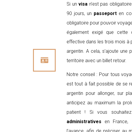
Si un
visa
n’est pas obligatoir
90 jours, un
passeport
en cou
obligatoire pour pouvoir voyager 
également exigé que cette d
effective dans les trois mois à pa
argentin. A cela, s’ajoute une 
territoire avec un billet retour.
Notre conseil : Pour tous voyag
est tout à fait possible de se 
argentin pour allonger, sur pl
anticipez au maximum la prol
patient ! Si vous souhaite
administratives
en France, 
l’avance, afin de préciser au mi