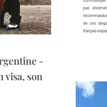
communiquer
pas énormém
recommandons
de ces langu
français-espa
rgentine
-
 visa, son